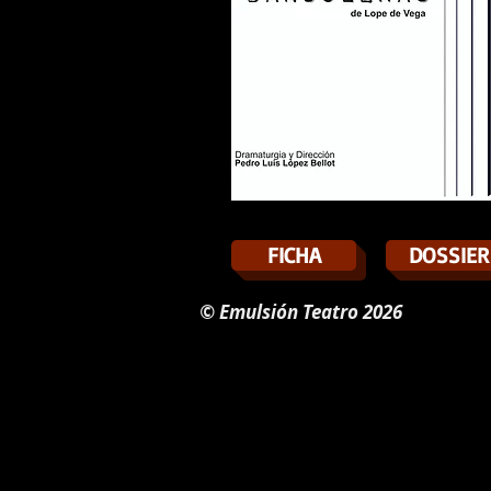
FICHA
DOSSIER
© Emulsión Teatro 2026