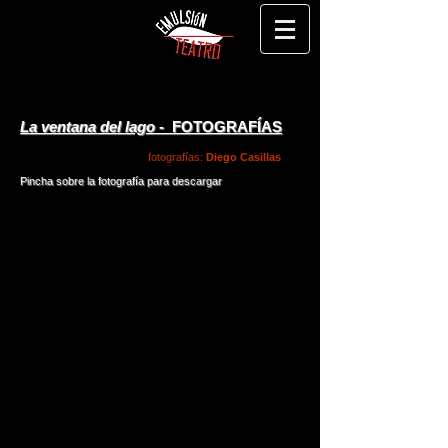
La ventana del lago
- FOTOGRAFÍAS
fotografías:
Diego Casillas
Pincha sobre la fotografía para descargar
La ventana del lago1
La ventana del lago2
Fotografía
Fotografía
de
de
Diego
Diego
Casillas
Casillas
La ventana del lago3
La ventana del lago4