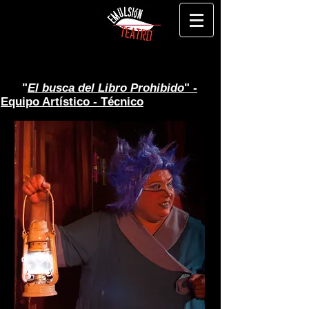
"
El busca del Libro Prohibido
" -
Equipo Artístico - Técnico