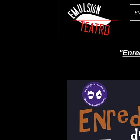
E
"
Enre