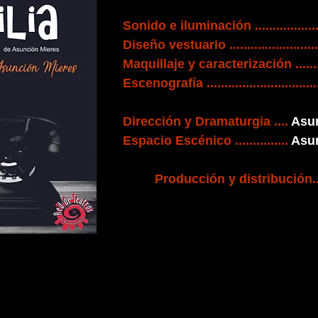
Sonido e iluminación .....................
Diseño vestuario .............................
Maquillaje y caracterización ............
Escenografía ...................................
Diseño gráfico ....................
Dirección y Dramaturgia ....
Asu
Espacio Escénico ...............
Asu
Producción y distribución.