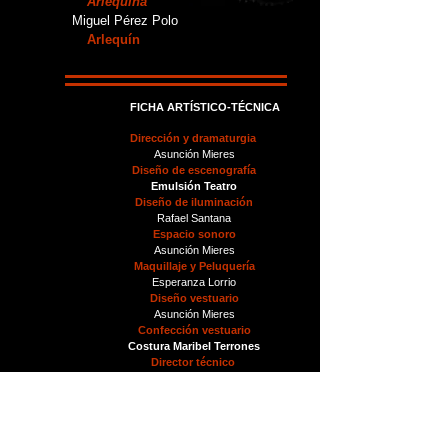
Arlequina
Miguel Pérez Polo
Arlequín
FICHA ARTÍSTICO-TÉCNICA
Dirección y dramaturgia
Asunción Mieres
Diseño de escenografía
Emulsión Teatro
Diseño de iluminación
Rafael Santana
Espacio sonoro
Asunción Mieres
Maquillaje y Peluquería
Esperanza Lorrio
Diseño vestuario
Asunción Mieres
Confección vestuario
Costura Maribel Terrones
Director técnico
Rafael Santana
Sonido
Rafael Santana
Ayudantes técnicos
Esperanza Lorrio